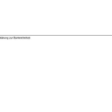
klärung zur Barrierefreiheit